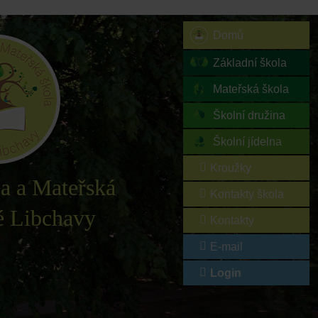
Domů
Základní škola
Mateřská škola
Školní družina
Školní jídelna
Kroužky
la a Mateřská
Kontakty škola
é Libchavy
Kontakty
E-mail
Login