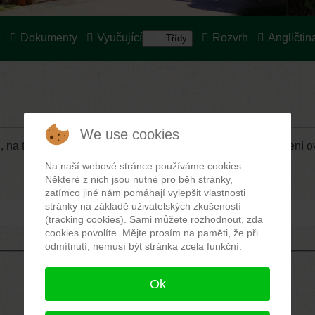
e
Dokumenty
Vyučující
Rozvrh
Angličtin
Třídy
We use cookies
 na tuto adresu vám bude zaslán ověřovací kód. Po obdržení ov
Na naší webové stránce používáme cookies.
Některé z nich jsou nutné pro běh stránky,
zatímco jiné nám pomáhají vylepšit vlastnosti
stránky na základě uživatelských zkušeností
(tracking cookies). Sami můžete rozhodnout, zda
cookies povolíte. Mějte prosím na paměti, že při
odmítnutí, nemusí být stránka zcela funkční.
Ok