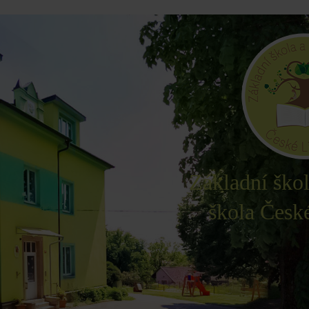
Základní ško
škola Česk