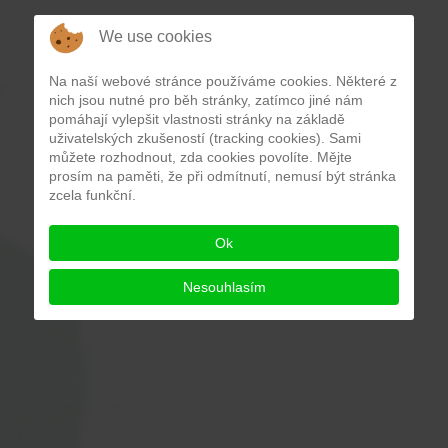
We use cookies
Na naší webové stránce používáme cookies. Některé z
nich jsou nutné pro běh stránky, zatímco jiné nám
pomáhají vylepšit vlastnosti stránky na základě
uživatelských zkušeností (tracking cookies). Sami
můžete rozhodnout, zda cookies povolíte. Mějte
prosím na paměti, že při odmítnutí, nemusí být stránka
zcela funkční.
Ok
Nesouhlasím